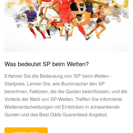
Was bedeutet SP beim Wetten?
Erfahren Sie die Bedeutung von 'SP' beim Wetten -
Startpreis. Lernen Sie, wie Buchmacher den SP
berechnen, Faktoren, die die Quoten beeinflussen, und die
Vorteile der Wahl von SP-Wetten. Treffen Sie informierte
Wettenentscheidungen mit Einblicken in schwankende
Quoten und das Best Odds Guaranteed-Angebot.