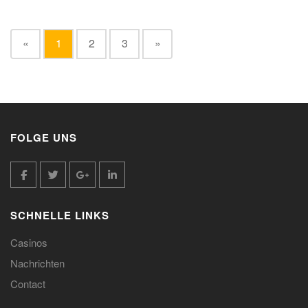
«
1
2
3
»
FOLGE UNS
SCHNELLE LINKS
Casinos
Nachrichten
Contact